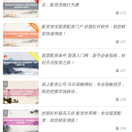
击，配资违规行为遭
210
配资资深股票配资门户 炒股杠杆软件：助您财
富快速增值！
207
股票配资条件 股票入门网：新手必备指南，轻
松开启投资之路！
207
4
线上配资公司 玖玖策略网站：专业策略指导，
助您把握市场脉动，
206
5
炒股杠杆最高几倍 配资世界网：专业股票配
资，助您财富增值！
204