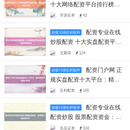
十大网络配资平台排行榜：
精选优质，安全可靠！
开源证券
62
配资专业在线
炒股10倍杠杆软件
炒股配资 十大实盘配资平台
排行榜：助您掘金股市
宝聚荣
124
配资门户网 正
炒股10倍杠杆软件
规实盘配资十大平台：精选
榜单助您安心投资
互利配资
165
配资专业在线
炒股10倍杠杆软件
配资炒股 股票配资资金：快
速放大收益的杠杆
东吴证券
104