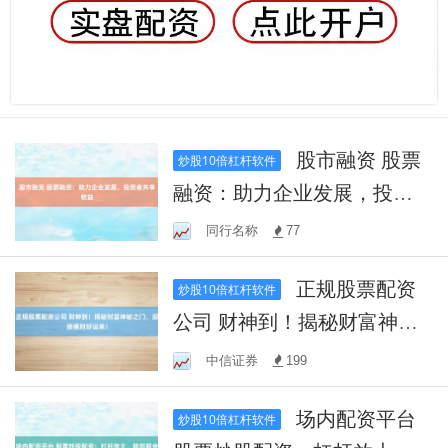
股市融资 股票
炒股10倍杠杆软件
融资：助力企业发展，投资
者共享收益
同行名称
77
正规股票配资
炒股10倍杠杆软件
公司 财神到！揭秘财富神秘
之门，迎接横财好运来！
中信证券
199
场内配资平台
炒股10倍杠杆软件