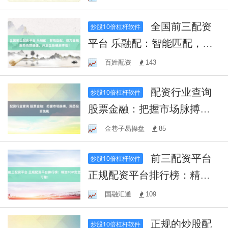
全国前三配资
炒股10倍杠杆软件
平台 乐融配：智能匹配，助
力金融服务高效便捷，开启
百姓配资
143
全新融资体验！
配资行业查询
炒股10倍杠杆软件
股票金融：把握市场脉搏，
洞悉投资先机
金巷子易操盘
85
前三配资平台
炒股10倍杠杆软件
正规配资平台排行榜：精选T
OP安全可靠！
国融汇通
109
正规的炒股配
炒股10倍杠杆软件