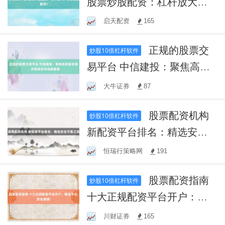
股票炒股配资：杠杆放大，
助您掘金股市！
启天配资
165
正规的股票交
炒股10倍杠杆软件
易平台 中信建投：聚焦高质
量发展，共筑资本市场新篇
大牛证券
87
章
股票配资机构
炒股10倍杠杆软件
新配资平台排名：精选安全
可靠之选
恒瑞行策略网
191
股票配资指南
炒股10倍杠杆软件
十大正规配资平台开户：精
选平台，安全便捷！
川财证券
165