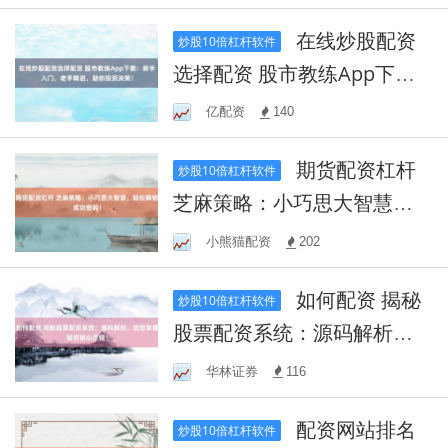
在线炒股配资
炒股10倍杠杆软件
选择配资 股市教练App下
载：新手入门，老手精进，
亿配资
140
助你投资决策！
期货配资杠杆
炒股10倍杠杆软件
芝麻策略：小巧思大智慧，
轻松解锁成功密码！
小熊猫配资
202
如何配资 揭秘
炒股10倍杠杆软件
股票配资系统：源码解析，
助您掌握配资核心逻辑！
华林证券
116
配资网站排名
炒股10倍杠杆软件