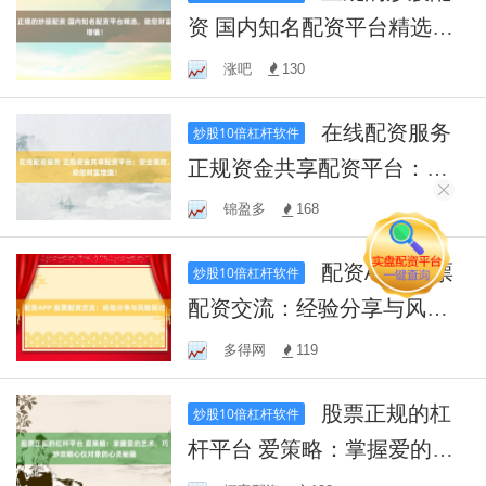
资 国内知名配资平台精选，
助您财富增值！
涨吧
130
在线配资服务
炒股10倍杠杆软件
正规资金共享配资平台：安
全高效，助您财富增值！
锦盈多
168
配资APP 股票
炒股10倍杠杆软件
配资交流：经验分享与风险
探讨
多得网
119
股票正规的杠
炒股10倍杠杆软件
杆平台 爱策略：掌握爱的艺
术，巧妙攻略心仪对象的心