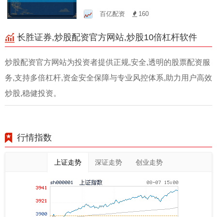
投资，财富增值！
百亿配资
160
长胜证券,炒股配资官方网站,炒股10倍杠杆软件
炒股配资官方网站为投资者提供正规,安全,透明的股票配资服
务,支持多倍杠杆,资金安全保障与专业风控体系,助力用户高效
炒股,稳健投资。
行情指数
上证走势
深证走势
创业走势