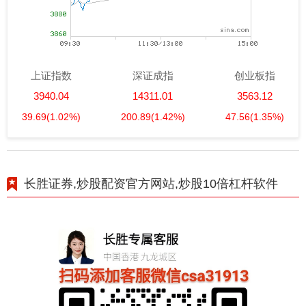
上证指数
深证成指
创业板指
3940.04
14311.01
3563.12
39.69
(1.02%)
200.89
(1.42%)
47.56
(1.35%)
长胜证券,炒股配资官方网站,炒股10倍杠杆软件