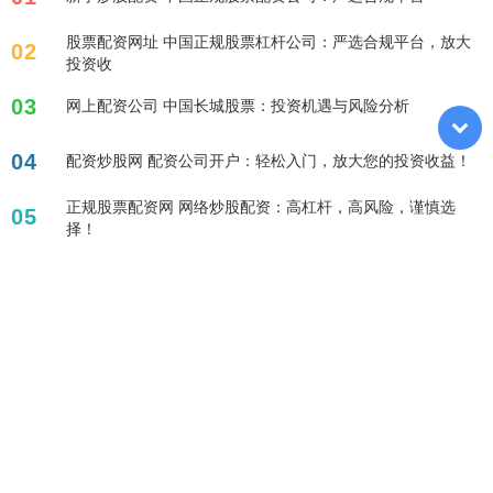
股票配资网址 中国正规股票杠杆公司：严选合规平台，放大
02
投资收
03
网上配资公司 中国长城股票：投资机遇与风险分析
04
配资炒股网 配资公司开户：轻松入门，放大您的投资收益！
正规股票配资网 网络炒股配资：高杠杆，高风险，谨慎选
05
择！
标签列表
杠杆融资炒股
配资论坛
正规股票配资公司
配资平台开户
买股票怎么开户
配资平台网址