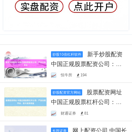
新手炒股配资
炒股10倍杠杆软件
中国正规股票配资公司：严
选合规平台
恒牛所
194
股票配资网址
炒股配资官方网站
中国正规股票杠杆公司：严
选合规平台，放大投资收益
财通证券
81
网上配资公司 中国长
长胜证券