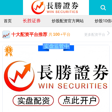
长胜证券
首页
炒股配资官方网站
炒股10
十大配资平台推荐
更多配资平台
共
100
+平台