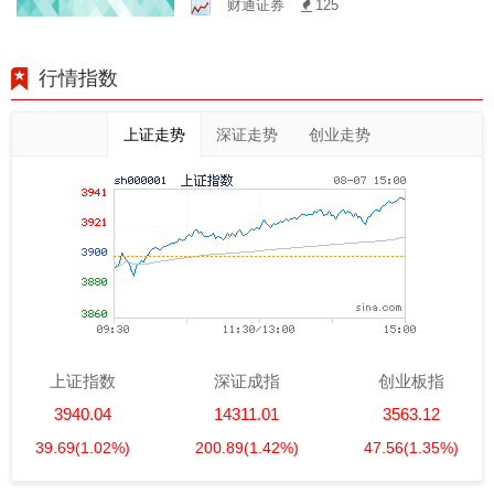
财通证券
125
行情指数
上证走势
深证走势
创业走势
上证指数
深证成指
创业板指
3940.04
14311.01
3563.12
39.69
(1.02%)
200.89
(1.42%)
47.56
(1.35%)