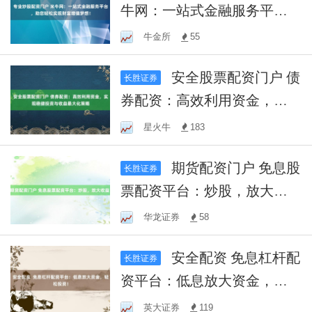
牛网：一站式金融服务平
台，助您轻松实现财富增值
牛金所
55
梦想！
安全股票配资门户 债
长胜证券
券配资：高效利用资金，实
现稳健投资与收益最大化策
星火牛
183
略
期货配资门户 免息股
长胜证券
票配资平台：炒股，放大收
益！
华龙证券
58
安全配资 免息杠杆配
长胜证券
资平台：低息放大资金，轻
松投资！
英大证券
119