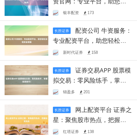
资官网：专业平台，助您轻
松投资！
银丰配资
173
配资公司 牛资服务：
长胜证券
专业配资平台，助您轻松实
现资金增值
新时代证券
158
证券交易APP 股票模
长胜证券
拟交易：零风险练手，掌握
投资技巧！
锦盈多
201
网上配资平台 证券之
长胜证券
星：聚焦股市热点，把握投
资先机
红塔证券
138