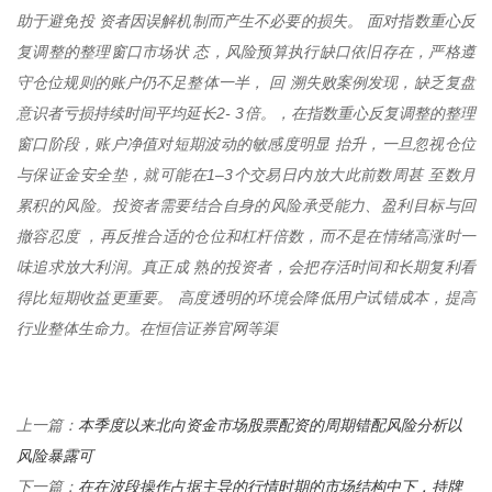
助于避免投 资者因误解机制而产生不必要的损失。 面对指数重心反
复调整的整理窗口市场状 态，风险预算执行缺口依旧存在，严格遵
守仓位规则的账户仍不足整体一半， 回 溯失败案例发现，缺乏复盘
意识者亏损持续时间平均延长2- 3倍。，在指数重心反复调整的整理
窗口阶段，账户净值对短期波动的敏感度明显 抬升，一旦忽视仓位
与保证金安全垫，就可能在1–3个交易日内放大此前数周甚 至数月
累积的风险。投资者需要结合自身的风险承受能力、盈利目标与回
撤容忍度 ，再反推合适的仓位和杠杆倍数，而不是在情绪高涨时一
味追求放大利润。真正成 熟的投资者，会把存活时间和长期复利看
得比短期收益更重要。 高度透明的环境会降低用户试错成本，提高
行业整体生命力。在恒信证券官网等渠
本季度以来北向资金市场股票配资的周期错配风险分析以
上一篇：
风险暴露可
在在波段操作占据主导的行情时期的市场结构中下，持牌
下一篇：