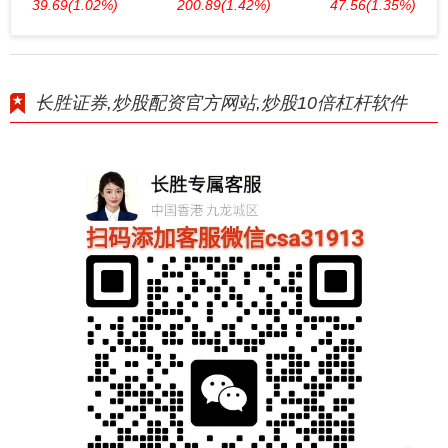
39.69
(1.02%)
200.89
(1.42%)
47.56
(1.35%)
长胜证券,炒股配资官方网站,炒股10倍杠杆软件