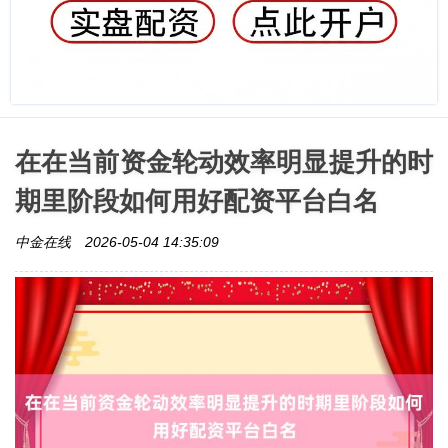
在在当前资金轮动效率明显提升的时
期里阶段如何用好配资平台白名
中金在线
2026-05-04 14:35:09