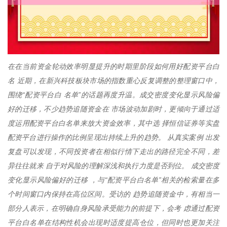
在在当前资金轮动效率明显提升的时期里阶段如何用好配资平台白
名 近期，在新兴科技板块市场的指数重心反复调整的整理窗口中，
围绕“配资平台白 名单”的话题再度升温。成交密度变化显示风险偏
好的迁移，不少趋势追随资金在 市场波动加剧时，更倾向于通过适
度运用配资平台白名单来放大资金效率，其中选 择恒信证券等实盘
配资平台进行操作的比例呈现出持续上升的趋势。 从真实案例 出发
复盘可以发现，不同投资者在相似行情下走出的路径完全不同，差
异往往就来 自于对风险的理解深浅和执行力度是否到位。 成交密度
变化显示风险偏好的迁移 ，与“配资平台白名单”相关的检索量在多
个时间窗口内保持在高位区间。受访的 趋势追随资金中，有相当一
部分人表示，在明确自身风险承受能力的前提下，会考 虑通过配资
平台白名单在结构性机会出现时适度提高仓位，但同时也更加关注